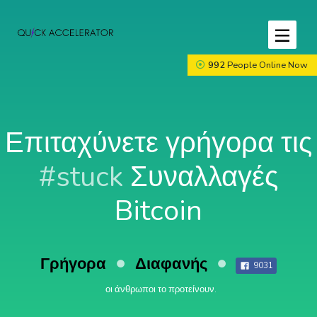
992
People Online Now
Επιταχύνετε γρήγορα τις
#stuck
Συναλλαγές
Bitcoin
Γρήγορα
Διαφανής
9031
οι άνθρωποι το προτείνουν.