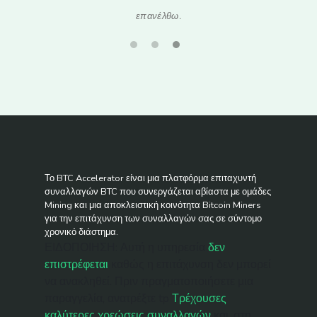
επανέλθω.
από 48
Το BTC Accelerator είναι μια πλατφόρμα επιταχυντή
συναλλαγών BTC που συνεργάζεται αβίαστα με ομάδες
Mining και μια αποκλειστική κοινότητα Bitcoin Miners
για την επιτάχυνση των συναλλαγών σας σε σύντομο
χρονικό διάστημα.
ΕΙΔΟΠΟΙΗΣΗ: Αυτή η υπηρεσία
δεν
επιστρέφεται
καθώς η επιτάχυνση δεν μπορεί
να ανακληθεί. Πριν πραγματοποιήσετε μια
παραγγελία, ανατρέξτε tp
Τρέχουσες
καλύτερες χρεώσεις συναλλαγών
και, στη