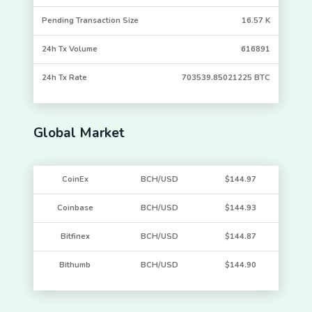
Pending Transaction Size
16.57 K
24h Tx Volume
616891
24h Tx Rate
703539.85021225 BTC
Global Market
CoinEx
BCH/USD
$144.97
Coinbase
BCH/USD
$144.93
Bitfinex
BCH/USD
$144.87
Bithumb
BCH/USD
$144.90