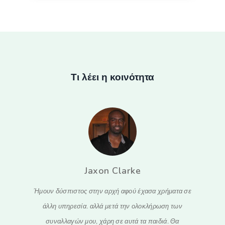
0.29 %
3
Τι λέει η κοινότητα
Jaxon Clarke
ποιήσετε
Ήμουν δύσπιστος στην αρχή αφού έχασα χρήματα σε
Πρέπει
ξανά το
άλλη υπηρεσία. αλλά μετά την ολοκλήρωση των
καταπλ
συναλλαγών μου, χάρη σε αυτά τα παιδιά. Θα
συναλλαγέ