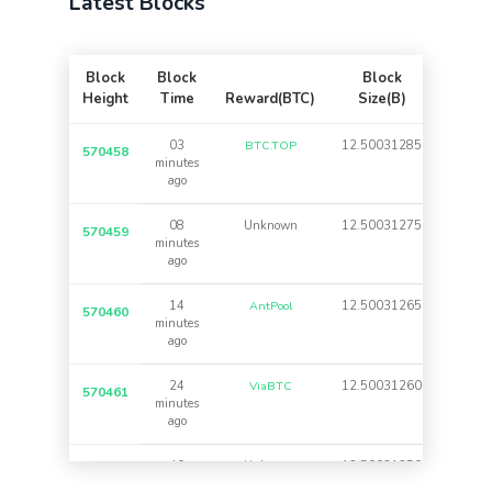
Latest Blocks
Block
Block
Block
Tx
Height
Time
Reward(BTC)
Size(B)
Count
03
BTC.TOP
12.50031285
13,743
570458
minutes
ago
08
Unknown
12.50031275
83,743
570459
minutes
ago
14
AntPool
12.50031265
3,743
570460
minutes
ago
24
ViaBTC
12.50031260
43,743
570461
minutes
ago
40
Unknown
12.50031250
20,743
570462
minutes