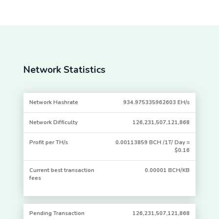
ago
54
BTC.com
12.50031285
13,743
570463
minutes
ago
1 hour
BTC.TOP
12.50031245
3,743
570464
Network Statistics
14
minutes
ago
Network Hashrate
934.975335962603 EH/s
14
BTC.TOP
12.50031232
54,743
570465
minutes
ago
Network Difficulty
126,231,507,121,868
1 hour
Bitcoin.com
12.50031228
4,743
570467
Profit per TH/s
0.00113859 BCH /1T/ Day ≈
32
$0.16
minutes
ago
Current best transaction
0.00001 BCH/KB
fees
2 hours
BTC.com
12.50031215
70986
570466
10
minutes
ago
Pending Transaction
126,231,507,121,868