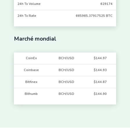
24h Tx Volume
629174
24h Tx Rate
665965.37917525 BTC
Marché mondial
CoinEx
BCH/USD
$144.97
Coinbase
BCH/USD
$144.93
Bitfinex
BCH/USD
$144.87
Bithumb
BCH/USD
$144.90