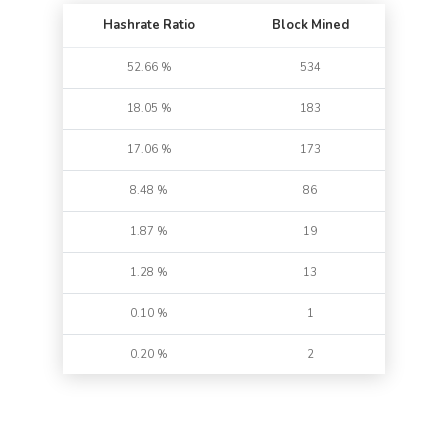
Hashrate Ratio
Block Mined
52.66 %
534
18.05 %
183
17.06 %
173
8.48 %
86
1.87 %
19
1.28 %
13
0.10 %
1
0.20 %
2
0.30 %
3