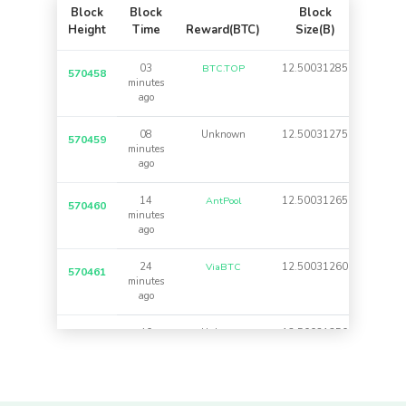
Block
Block
Block
Tx
Height
Time
Reward(BTC)
Size(B)
Count
03
BTC.TOP
12.50031285
13,743
570458
minutes
ago
08
Unknown
12.50031275
83,743
570459
minutes
ago
14
AntPool
12.50031265
3,743
570460
minutes
ago
24
ViaBTC
12.50031260
43,743
570461
minutes
ago
40
Unknown
12.50031250
20,743
570462
minutes
ago
54
BTC.com
12.50031285
13,743
570463