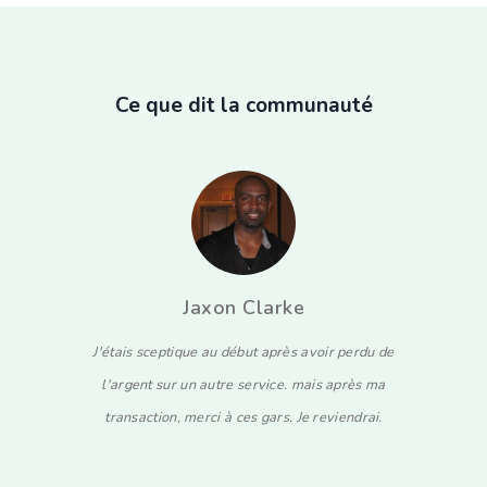
Ce que dit la communauté
ke
Thomas Stock
s avoir perdu de
Je dois dire ceci, BTC Accelerator est un service
. mais après ma
incroyable. il a accéléré trois de mes transactions
 Je reviendrai.
bloquées pendant plus de 48 heures lors de l'un des
pires jours.