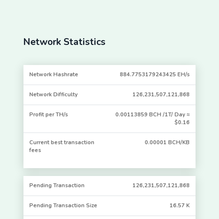
minutes
ago
1 hour
BTC.TOP
12.50031245
3,743
570464
Network Statistics
14
minutes
ago
Network Hashrate
884.7753179243425 EH/s
14
BTC.TOP
12.50031232
54,743
570465
minutes
ago
Network Difficulty
126,231,507,121,868
1 hour
Bitcoin.com
12.50031228
4,743
570467
Profit per TH/s
0.00113859 BCH /1T/ Day ≈
32
$0.16
minutes
ago
Current best transaction
0.00001 BCH/KB
fees
2 hours
BTC.com
12.50031215
70986
570466
10
minutes
ago
Pending Transaction
126,231,507,121,868
Pending Transaction Size
16.57 K